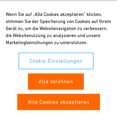
Die Pensionskasse von Georg Fischer bietet den Begünstigten
Wenn Sie auf „Alle Cookies akzeptieren“ klicken,
drei verschiedene Sparpläne an. Die berufliche Vorsorge mit all
ihren Aspekten ist ein komplexes Thema. In unseren
stimmen Sie der Speicherung von Cookies auf Ihrem
Reglementen finden Sie zu jedem Thema detaillierte
Gerät zu, um die Websitenavigation zu verbessern,
Informationen. Wir beraten unsere Destinatäre bei Fragen zu
die Websitenutzung zu analysieren und unsere
ihrer Vorsorge aber auch gerne persönlich.
Marketingbemühungen zu unterstützen.
Cookie-Einstellungen
Hilfreiche Links
Alle ablehnen
Sicherheitsfonds BVG
Stiftung Auffangeinrichtung BVG
Alle Cookies akzeptieren
Bundesgesetz über die berufliche