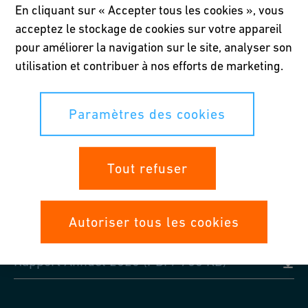
En cliquant sur « Accepter tous les cookies », vous
Vous pouvez télécharger ici tous les rapports annuels des
acceptez le stockage de cookies sur votre appareil
années précédentes.
pour améliorer la navigation sur le site, analyser son
utilisation et contribuer à nos efforts de marketing.
Downloads
Paramètres des cookies
Rapport Annuel 2023 (PDF/ 761 KB)
Tout refuser
Rapport Annuel 2022 (PDF/ 1 MB)
Autoriser tous les cookies
Rapport Annuel 2021 (PDF/ 1 MB)
Rapport Annuel 2020 (PDF/ 766 KB)